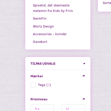
Sorte
Spisetid, det skønneste
melamin fra Kids by Friis
SwimFin
Würtz Design
Accessories - kvinder
Gavekort
Skifte
TILPAS UDVALG
filter
Mærker
Tega
(
3
)
Prisniveau