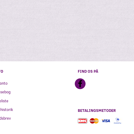
BJØRN, GUL
BABYPOTTE, BJØRN,
LIMEGRØN
90,00
Læg i kurv
TO
FIND OS PÅ
onto
ssebog
liste
historik
BETALINGSMETODER
dsbrev