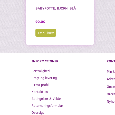
BABYPOTTE, BJØRN, BLÅ
BABYPOTTE, 
90,00
90,00
Læg i kurv
Læg i kurv
INFORMATIONER
KON
Fortrolighed
Min k
Fragt og levering
Adre
Firma profil
Ønske
Kontakt os
Ordre
Betingelser & Vilkår
Nyhe
Returneringsformular
Oversigt