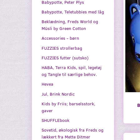
Babypotte, Peter Plys
Babypotte, Teletubbies med låg
Beklædning, Freds World og
Müsli by Green Cotton
Accessories - børn
FUZZIES strollerbag
FUZZIES futter (sutsko)
HABA, Terra Kids, spil, legetøj
og Tangle til særlige behov.
Hevea
Jul, Brink Nordic
Kids by Friis; barselsstork,
B
gaver
SHUFFLEbook
Sovetid, økologisk fra Freds og
lækkert fra Mette Ditmer