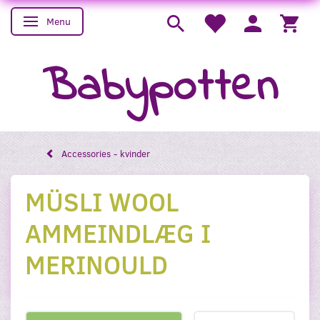
Menu
Skifte navigation
Babypotten
Accessories - kvinder
MÜSLI WOOL
AMMEINDLÆG I
MERINOULD