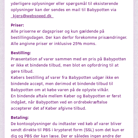
yderligere oplysninger eller spørgsmål til eksisterende
oplysninger kan der sendes en mail til Babypotten via
_kjers@webspeed.dk_
Priser:
Alle priserne er dagspriser og kun gældende på
bestillingsdagen. Der kan derfor forekomme prisændringer.
Alle angivne priser er inklusive 25% moms.
Bestilling:
Præsentation af varer sammen med en pris på Babypotten
er ikke et bindende tilbud, men blot en opfordring til at
gøre tilbud.
Købers bestilling af varer fra Babypotten udgør ikke en
bindende accept, men derimod et bindende tilbud til
Babypotten om at købe varen på de oplyste vilkår.
En bindende aftale mellem Køber og Babypotten er først
indgået, når Babypotten ved en ordrebekræftelse
accepterer det af Køber afgivne tilbud.
Betaling:
De kontooplysninger du indtaster ved køb af varer bliver
sendt direkte til PBS i krypteret form (SSL) som det kun er
dig og PBS der kan læse. Der er således ingen andre der