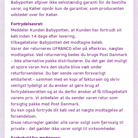
Babypotten afgiver ikke selvstændig garanti for de bestilte
varer, og Køber opnår kun de garantier, som producenten
udsteder over for Køber.
Fortrydelsesret:
Meddeler Kunden Babypotten, at Kunden har fortrudt sit
køb inden 14 dage efter levering,
tilbagebetaler Babypotten det modtagne beløb.
Varer der returneres UFRANCO eller på efterkrav, nægtes
modtagelse. Ved returnering bedes du bruge Post Danmark
- ikke alternative pakke distributører. Da det gør det muligt
at spore varen hvis den skulle blive væk under
returforsendelse. Du bør sende varen forsvarligt
emballeret - sammen med en kopi af fakturaen og skriv
venligst tydeligt at du ønsker at gøre brug af
fortrydelsesretten og at du derfor ønsker af få tilbagebetalt
varens pris. Vi anbefaler at du sender varen retur som
forsigtig pakke med Post Danmark.
Du kan også fortryde dit køb ved at nægte modtagelse af
forsendelsen.
Disse returregler gælder alle varer solgt som fjernsalg til
private - det gælder ikke varer solgt til virksomheder.
Forbehold for ændringer: