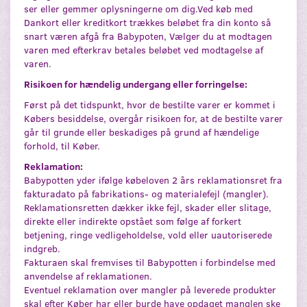
ser eller gemmer oplysningerne om dig.Ved køb med
Dankort eller kreditkort trækkes beløbet fra din konto så
snart væren afgå fra Babypoten, Vælger du at modtagen
varen med efterkrav betales beløbet ved modtagelse af
varen.
Risikoen for hændelig undergang eller forringelse:
Først på det tidspunkt, hvor de bestilte varer er kommet i
Købers besiddelse, overgår risikoen for, at de bestilte varer
går til grunde eller beskadiges på grund af hændelige
forhold, til Køber.
Reklamation:
Babypotten yder ifølge købeloven 2 års reklamationsret fra
fakturadato på fabrikations- og materialefejl (mangler).
Reklamationsretten dækker ikke fejl, skader eller slitage,
direkte eller indirekte opstået som følge af forkert
betjening, ringe vedligeholdelse, vold eller uautoriserede
indgreb.
Fakturaen skal fremvises til Babypotten i forbindelse med
anvendelse af reklamationen.
Eventuel reklamation over mangler på leverede produkter
skal efter Køber har eller burde have opdaget manglen ske