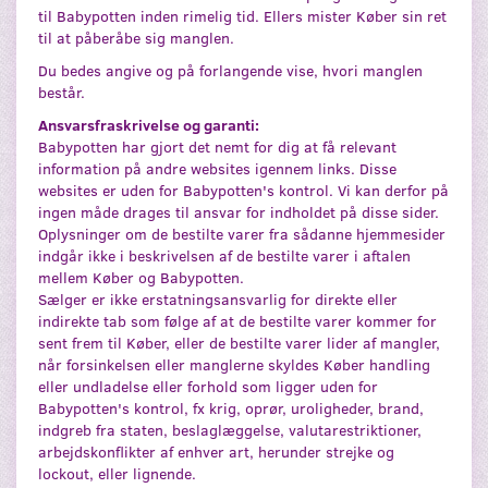
til Babypotten inden rimelig tid. Ellers mister Køber sin ret
til at påberåbe sig manglen.
Du bedes angive og på forlangende vise, hvori manglen
består.
Ansvarsfraskrivelse og garanti:
Babypotten har gjort det nemt for dig at få relevant
information på andre websites igennem links. Disse
websites er uden for Babypotten's kontrol. Vi kan derfor på
ingen måde drages til ansvar for indholdet på disse sider.
Oplysninger om de bestilte varer fra sådanne hjemmesider
indgår ikke i beskrivelsen af de bestilte varer i aftalen
mellem Køber og Babypotten.
Sælger er ikke erstatningsansvarlig for direkte eller
indirekte tab som følge af at de bestilte varer kommer for
sent frem til Køber, eller de bestilte varer lider af mangler,
når forsinkelsen eller manglerne skyldes Køber handling
eller undladelse eller forhold som ligger uden for
Babypotten's kontrol, fx krig, oprør, uroligheder, brand,
indgreb fra staten, beslaglæggelse, valutarestriktioner,
arbejdskonflikter af enhver art, herunder strejke og
lockout, eller lignende.