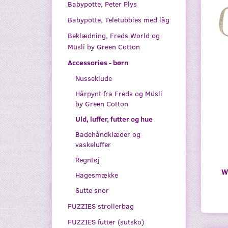
Babypotte, Peter Plys
Babypotte, Teletubbies med låg
Beklædning, Freds World og
Müsli by Green Cotton
Accessories - børn
Nusseklude
Hårpynt fra Freds og Müsli
by Green Cotton
Uld, luffer, futter og hue
Badehåndklæder og
vaskeluffer
Regntøj
W
Hagesmække
Sutte snor
FUZZIES strollerbag
FUZZIES futter (sutsko)