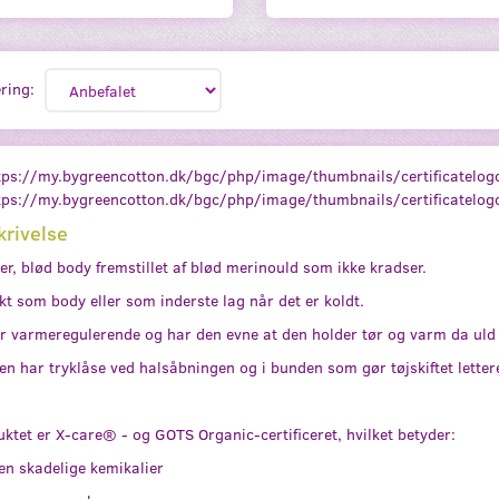
ring:
krivelse
r, blød body fremstillet af blød merinould som ikke kradser.
kt som body eller som inderste lag når det er koldt.
r varmeregulerende og har den evne at den holder tør og varm da uld
n har tryklåse ved halsåbningen og i bunden som gør tøjskiftet lettere
ktet er X-care® - og GOTS Organic-certificeret, hvilket betyder:
en skadelige kemikalier