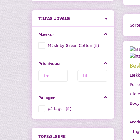
Skifte
TILPAS UDVALG
filter
Sorte
Mærker
Müsli by Green Cotton
(
5
)
Prisniveau
Bes
Lække
Perfe
Uld e
På lager
Bodye
på lager
(
5
)
Produ
- Ing
TOPSÆLGERE