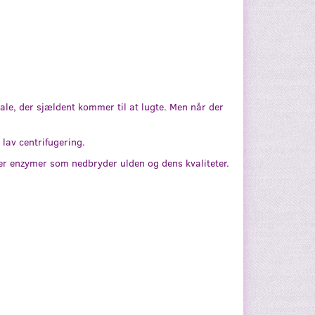
iale, der sjældent kommer til at lugte. Men når der
lav centrifugering.
der enzymer som nedbryder ulden og dens kvaliteter.
E BEAR
WOOLLY FLEECE BEAR
ALSAM
BALACLAVA, WALNUT
MELANGE
199,00
Læg i kurv