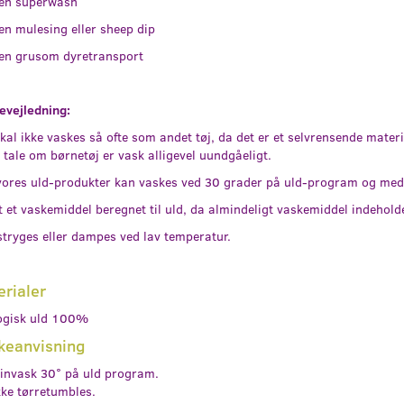
gen superwash
en mulesing eller sheep dip
gen grusom dyretransport
evejledning:
kal ikke vaskes så ofte som andet tøj, da det er et selvrensende mater
 tale om børnetøj er vask alligevel uundgåeligt.
vores uld-produkter kan vaskes ved 30 grader på uld-program og med 
 et vaskemiddel beregnet til uld, da almindeligt vaskemiddel indehol
tryges eller dampes ved lav temperatur.
CE BOOTIES,
WOOLLY FLEECE BOOTIES,
WOOLLY FLEEC
ANGE
WALNUT MELANGE
BALACLAVA, B
erialer
MELANGE
ogisk uld 100%
179,00
199,00
keanvisning
Se produktet
Se produktet
invask 30° på uld program.
ke tørretumbles.