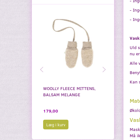
- In
- Ing
- In
Vask
Uld s
nu er
Alle 
Benyt
Kan s
WOOLLY FLEECE MITTENS,
WOOLLY FLEE
BALSAM MELANGE
BALSAM MEL
Mat
Økol
179,00
179,00
Vas
Læg i kurv
Læg i kurv
Mask
Må ik