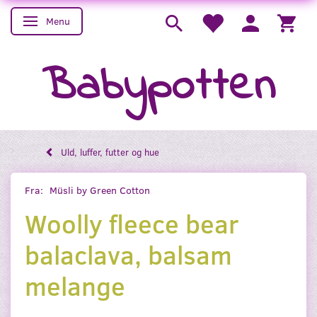
Menu
Skifte navigation
Babypotten
Uld, luffer, futter og hue
Fra:
Müsli by Green Cotton
Woolly fleece bear
balaclava, balsam
melange