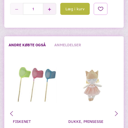
Læg i kurv
ANDRE KØBTE OGSÅ
ANMELDELSER
FISKENET
DUKKE, PRINSESSE
BO