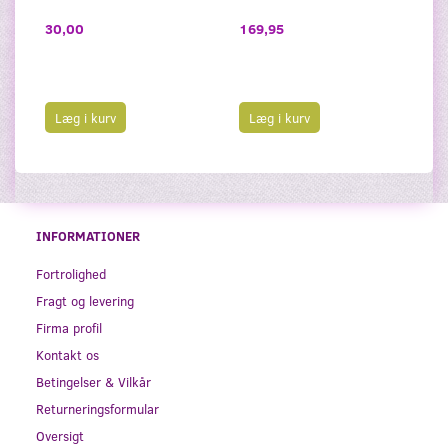
1
30,00
169,95
Læg i kurv
Læg i kurv
INFORMATIONER
Fortrolighed
Fragt og levering
Firma profil
Kontakt os
Betingelser & Vilkår
Returneringsformular
Oversigt