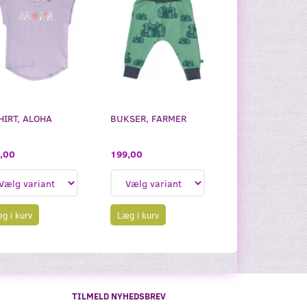
HIRT, ALOHA
BUKSER, FARMER
,00
199,00
g i kurv
Læg i kurv
TILMELD NYHEDSBREV