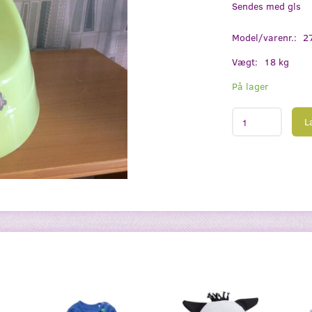
Sendes med gls
Model/varenr.:
2
Vægt:
18 kg
På lager
L