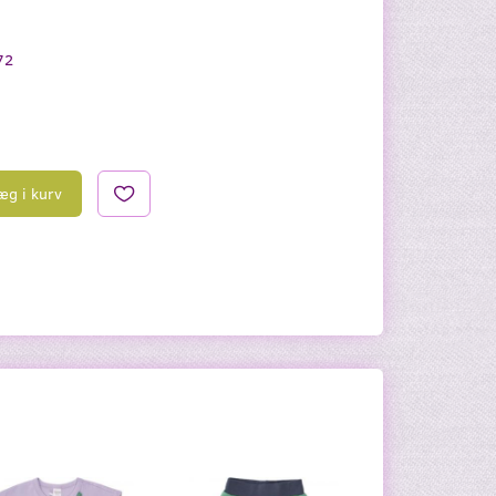
72
æg i kurv