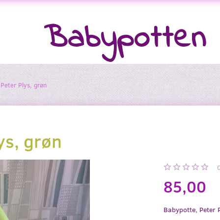
Babypotten
Peter Plys, grøn
ys, grøn
85,00
Babypotte, Peter P