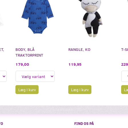
T,
BODY, BLÅ
RANGLE, KO
T-S
TRAKTORPRINT
229
179,00
119,95
Læg i kurv
Læ
Læg i kurv
TO
FIND OS PÅ