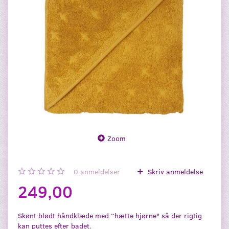
Zoom
0
anmeldelser
Skriv anmeldelse
249,00
Skønt blødt håndklæde med “hætte hjørne" så der rigtig
kan puttes efter badet.