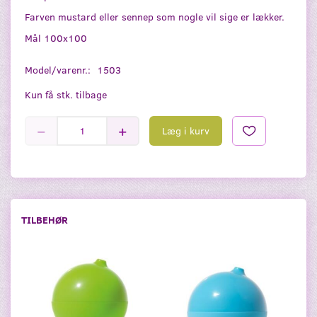
Farven mustard eller sennep som nogle vil sige er lækker.
Mål 100x100
Model/varenr.:
1503
Kun få stk. tilbage
Læg i kurv
TILBEHØR