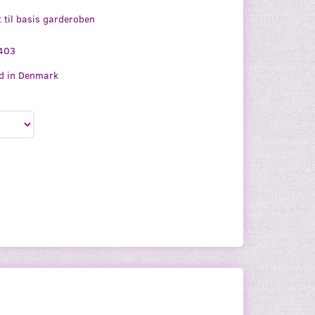
t til basis garderoben
403
d in Denmark