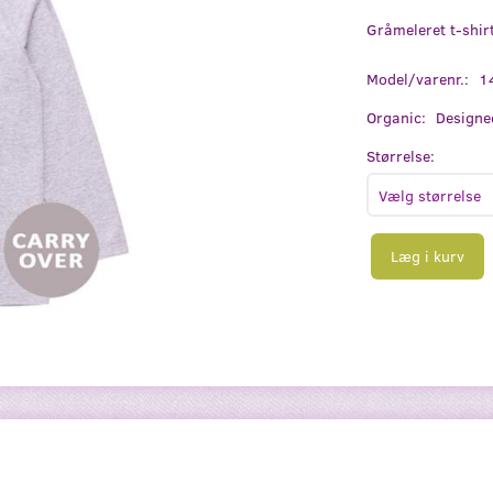
Gråmeleret t-shir
Model/varenr.:
1
Organic:
Designe
Størrelse:
Læg i kurv