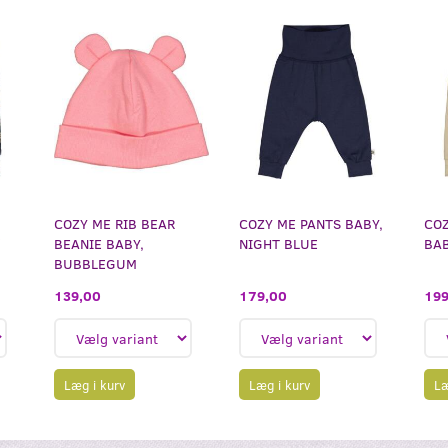
COZY ME RIB BEAR
COZY ME PANTS BABY,
COZ
/
BEANIE BABY,
NIGHT BLUE
BAB
BUBBLEGUM
179,00
199
139,00
Læg i kurv
Læ
Læg i kurv