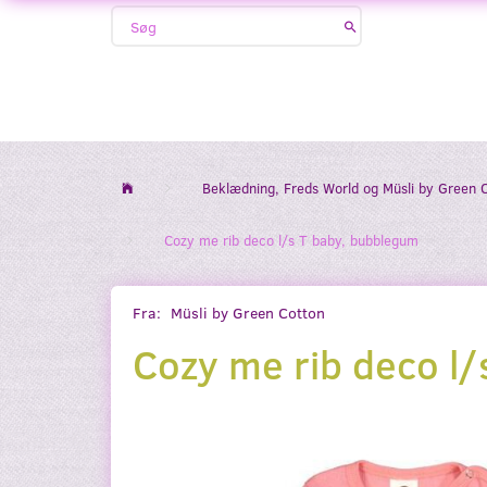
Beklædning, Freds World og Müsli by Green 
Cozy me rib deco l/s T baby, bubblegum
Fra:
Müsli by Green Cotton
Cozy me rib deco l