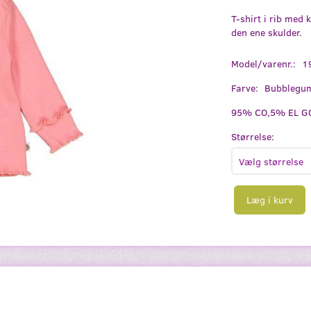
T-shirt i rib med 
den ene skulder.
Model/varenr.:
1
Farve:
Bubblegu
95% CO,5% EL GO
Størrelse:
Læg i kurv