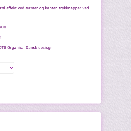
krøl effekt ved ærmer og kanter, trykknapper ved
908
m
TS Organic:
Dansk desisgn