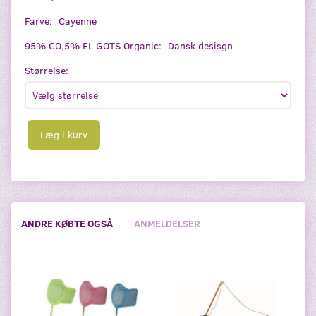
Farve:
Cayenne
95% CO,5% EL GOTS Organic:
Dansk desisgn
Størrelse:
Læg i kurv
ANDRE KØBTE OGSÅ
ANMELDELSER