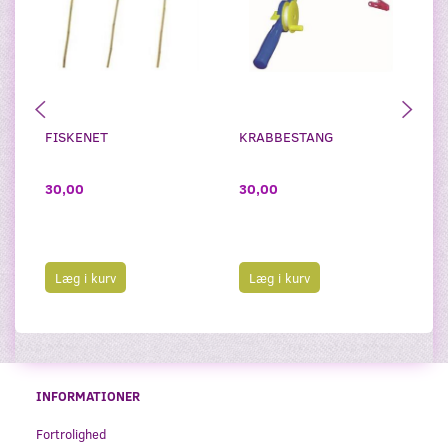
FISKENET
KRABBESTANG
BR
P
30,00
30,00
1
Læg i kurv
Læg i kurv
INFORMATIONER
Fortrolighed