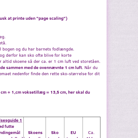
, PIRAT
FUZZIES AKSEL, TRAKTOR
FUZZIES UNO, 
usk at printe uden "page scaling")
219,95
89,00
Se produktet
Læg i kurv
æg.
etå.
il bogen og du har barnets fodlængde.
og derfor kan sko ofte blive for korte
 altid skoene så der ca. er 1 cm luft ved storetåen.
gde sammen med de ovennævnte 1 cm luft
. Når du
emaet nedenfor finde den rette sko-størrelse for dit
 cm + 1,cm voksetillæg = 13,5 cm, her skal du
lsesguide 1
ød futte
ndingemål
Skoens
Sko
EU
Ca.