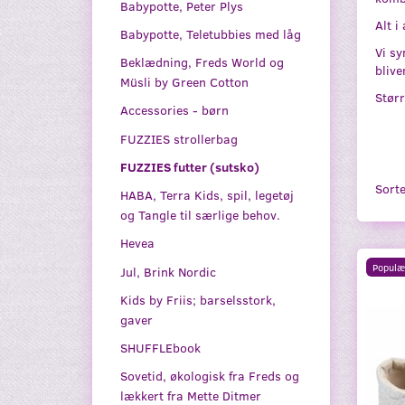
Babypotte, Peter Plys
Alt i
Babypotte, Teletubbies med låg
Vi sy
Beklædning, Freds World og
blive
Müsli by Green Cotton
Størr
Accessories - børn
FUZZIES strollerbag
FUZZIES futter (sutsko)
Sorte
HABA, Terra Kids, spil, legetøj
og Tangle til særlige behov.
Hevea
Populæ
Jul, Brink Nordic
Kids by Friis; barselsstork,
gaver
SHUFFLEbook
Sovetid, økologisk fra Freds og
lækkert fra Mette Ditmer