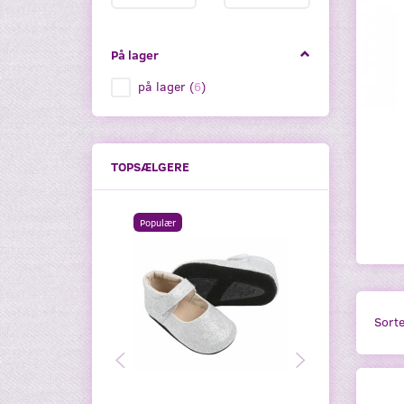
På lager
på lager
(
6
)
TOPSÆLGERE
Populær
Sorte