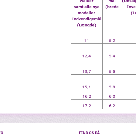
walker
mål
(Udsal
samt alle nye
(brede
Inve
modeller
(L
Indvendigemål
(Længde)
11
5,2
12,4
5,4
13,7
5,6
15,1
5,8
16,2
6,0
17,2
6,2
TO
FIND OS PÅ