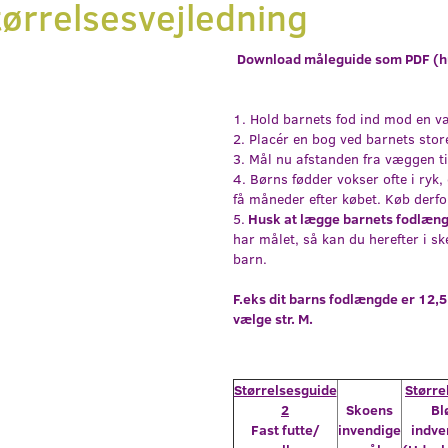
tørrelsesvejledning
LE, SORT
FUZZIES ANTON POLITI, SORT
FUZZIES PHILIP
Download måleguide som PDF
(h
219,95
219,95
Læg i kurv
Læg i kurv
1. Hold barnets fod ind mod en v
2. Placér en bog ved barnets stor
3. Mål nu afstanden fra væggen t
4. Børns fødder vokser ofte i ryk, 
få måneder efter købet. Køb derfor
5.
Husk at lægge barnets fodlæn
har målet, så kan du herefter i sk
barn.
F.eks dit barns fodlængde er 12,5
vælge str. M.
Størrelsesguide
Større
2
Skoens
Bl
Fast futte/
invendige
indve