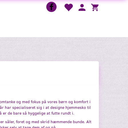
d omtanke og med fokus på vores børn og komfort i
r har specialiseret sig i at designe hjemmesko til
er de bare så hyggelige at futte rundt i.
inder såler, foret og med skrid hæmmende bunde. Alt
lsker selv at tage dem af og på.