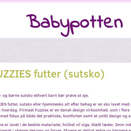
Babypotten
UZZIES futter (sutsko)
 og børne sutsko ethvert barn bør prøve at eje.
ES futter, sutsko eller hjemmesko alt efter behag er en sko lavet me
 hverdag. Firmaet Fuzzies er en dansk design virksomhed, som i flere å
med fokus på både det praktiske, komforten samt et unikt design og så 
e er lavet i de bedste materialer, hvilket vil sige, blødt læder, 3mm 
neret i skønne designs og farver. Skoene er dejligt enkle og børnene e