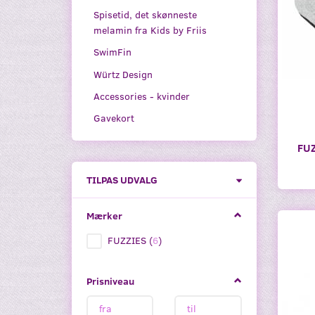
Spisetid, det skønneste
melamin fra Kids by Friis
SwimFin
Würtz Design
Accessories - kvinder
Gavekort
FUZ
Skifte
TILPAS UDVALG
filter
Mærker
FUZZIES
(
6
)
Prisniveau