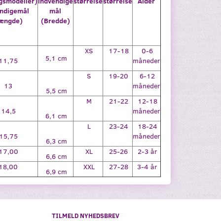
gsmodeller)
indvendige
størrelse
størrelse
Alder
ndigemål
mål
ængde)
(Bredde)
XS
17-18
0-6
5,1 cm
11,75
måneder
S
19-20
6-12
13
måneder
5,5 cm
M
21-22
12-18
14,5
måneder
6,1 cm
L
23-24
18-24
15,75
måneder
6,3 cm
17,00
XL
25-26
2-3 år
6,6 cm
18,00
XXL
27-28
3-4 år
6,9 cm
TILMELD NYHEDSBREV