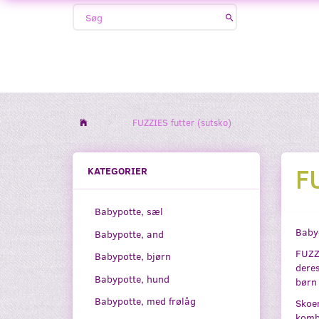
FUZZIES futter (sutsko)
F
KATEGORIER
Babypotte, sæl
Baby-
Babypotte, and
FUZZI
Babypotte, bjørn
deres
Babypotte, hund
børn 
Babypotte, med frølåg
Skoen
kombi