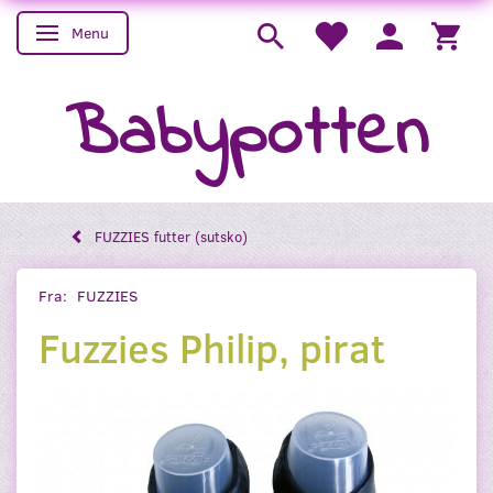
Menu
Skifte navigation
Babypotten
FUZZIES futter (sutsko)
Fra:
FUZZIES
Fuzzies Philip, pirat