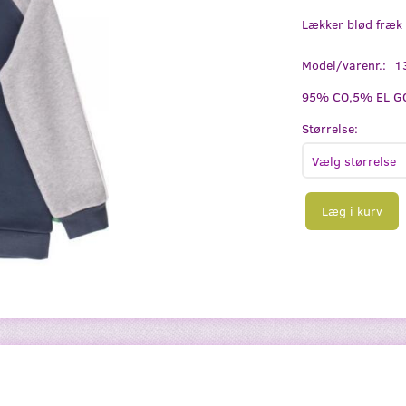
Lækker blød fræk 
Model/varenr.:
1
95% CO,5% EL GO
Størrelse:
Læg i kurv