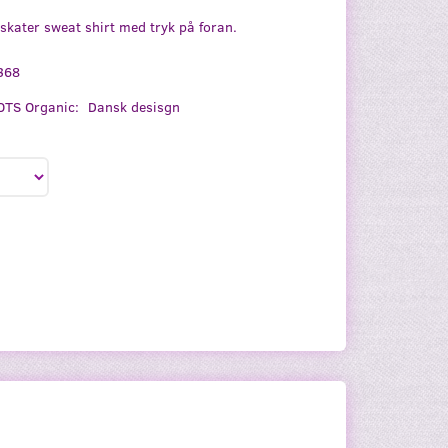
skater sweat shirt med tryk på foran.
368
TS Organic:
Dansk desisgn