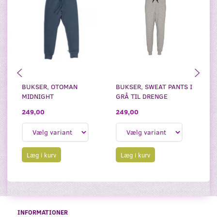
BUKSER, OTOMAN
BUKSER, SWEAT PANTS I
B
MIDNIGHT
GRÅ TIL DRENGE
M
249,00
249,00
2
Læg i kurv
Læg i kurv
INFORMATIONER