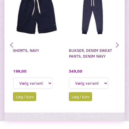
SHORTS, NAVY
BUKSER, DENIM SWEAT
S
PANTS, DENIM NAVY
RA
199,00
349,00
3
Læg i kurv
Læg i kurv