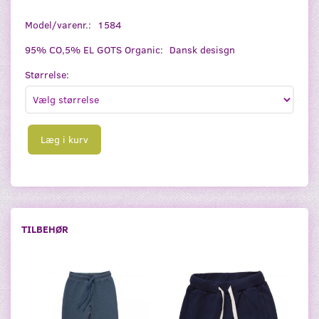
Model/varenr.:
1584
95% CO,5% EL GOTS Organic:
Dansk desisgn
Størrelse:
Læg i kurv
TILBEHØR