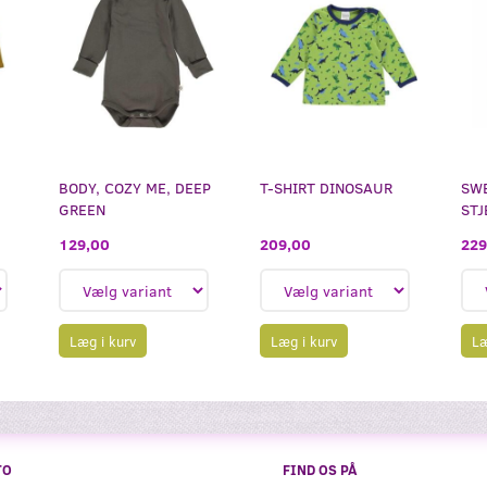
BODY, COZY ME, DEEP
T-SHIRT DINOSAUR
SWE
GREEN
STJ
209,00
129,00
229
Læg i kurv
Læg i kurv
Læ
TO
FIND OS PÅ