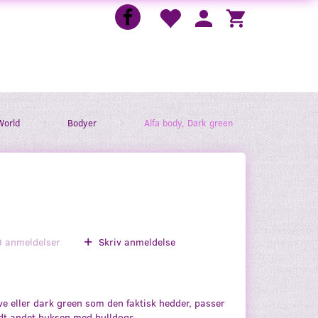
World
Bodyer
Alfa body, Dark green
0
anmeldelser
Skriv anmeldelse
e eller dark green som den faktisk hedder, passer
ndt andet buksen med bulldogs.