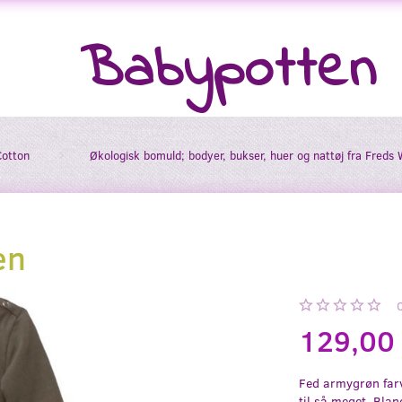
Babypotten
Cotton
Økologisk bomuld; bodyer, bukser, huer og nattøj fra Freds 
en
129,00
Fed armygrøn farv
til så meget. Bla