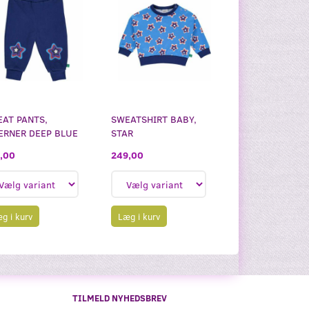
AT PANTS,
SWEATSHIRT BABY,
ERNER DEEP BLUE
STAR
,00
249,00
g i kurv
Læg i kurv
TILMELD NYHEDSBREV