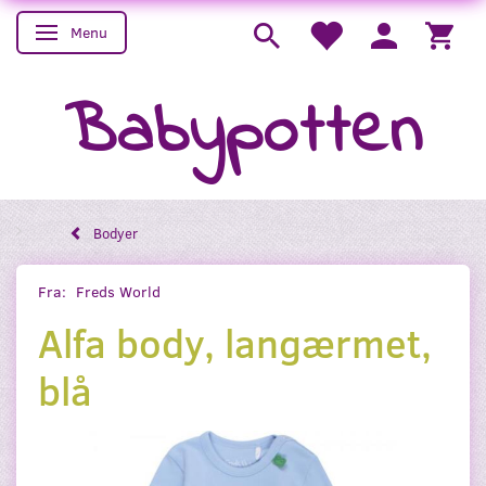
Menu
Skifte navigation
Babypotten
Bodyer
Fra:
Freds World
Alfa body, langærmet,
blå