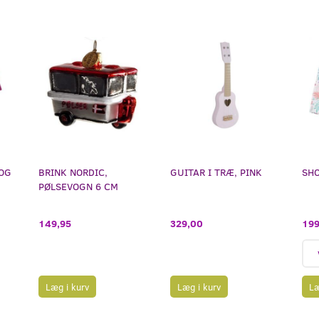
 OG
BRINK NORDIC,
GUITAR I TRÆ, PINK
SHO
PØLSEVOGN 6 CM
199
149,95
329,00
Læg i kurv
Læg i kurv
Læ