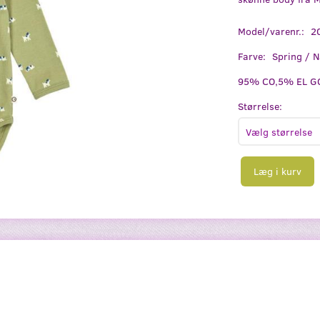
Model/varenr.:
2
Farve:
Spring / N
95% CO,5% EL GO
Størrelse:
Læg i kurv