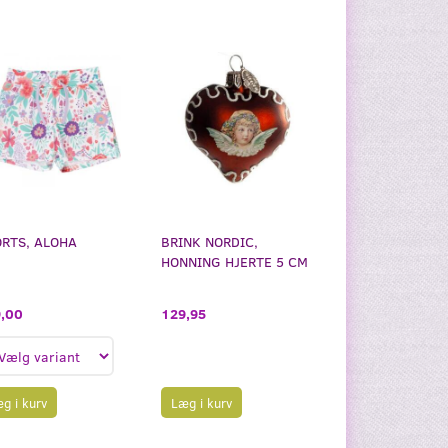
RTS, ALOHA
BRINK NORDIC,
HONNING HJERTE 5 CM
,00
129,95
g i kurv
Læg i kurv