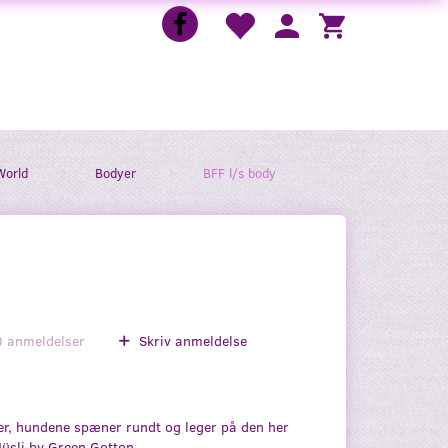
World
Bodyer
BFF l/s body
0
anmeldelser
Skriv anmeldelse
ver, hundene spæner rundt og leger på den her
üsli by Green Gotton.