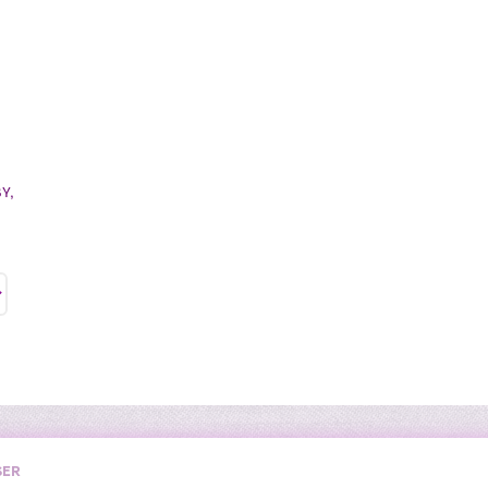
Y,
SER