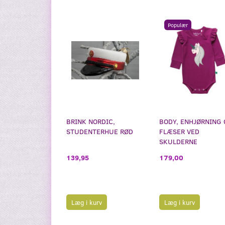
Populær
BRINK NORDIC,
BODY, ENHJØRNING
STUDENTERHUE RØD
FLÆSER VED
SKULDERNE
139,95
179,00
Læg i kurv
Læg i kurv