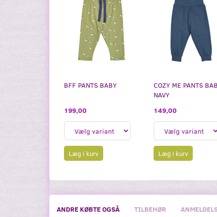
BFF PANTS BABY
COZY ME PANTS BAB
NAVY
199,00
149,00
Læg i kurv
Læg i kurv
ANDRE KØBTE OGSÅ
TILBEHØR
ANMELDEL