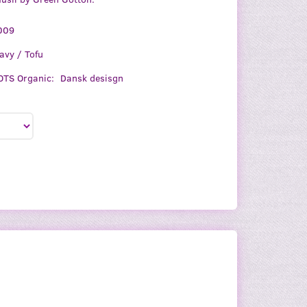
009
avy / Tofu
TS Organic:
Dansk desisgn