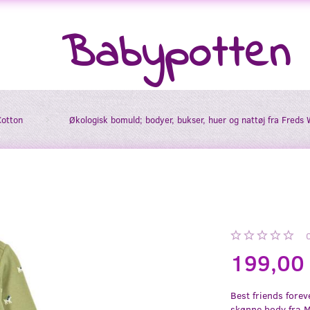
Babypotten
Cotton
Økologisk bomuld; bodyer, bukser, huer og nattøj fra Freds 
199,00
Best friends fore
skønne body fra M