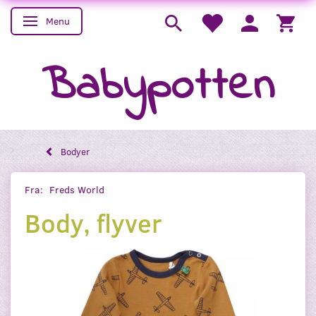
Menu
Skifte navigation
Babypotten
Bodyer
Fra:
Freds World
Body, flyver