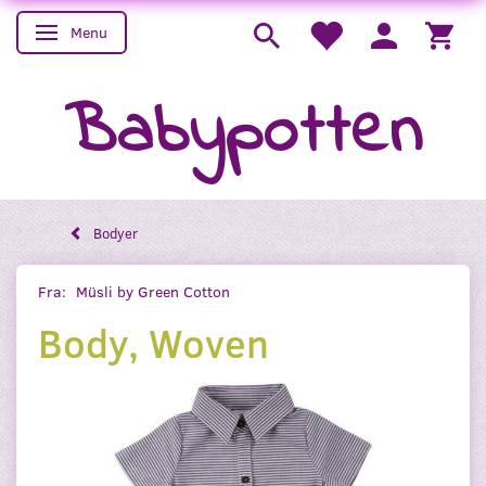
Menu
Skifte navigation
Babypotten
Bodyer
Fra:
Müsli by Green Cotton
Body, Woven