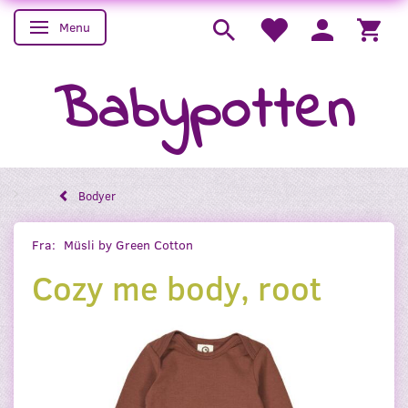
Menu
Skifte navigation
Babypotten
Bodyer
Fra:
Müsli by Green Cotton
Cozy me body, root