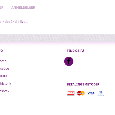
ØR
ANMELDELSER
indebånd i livet.
TO
FIND OS PÅ
onto
ssebog
liste
historik
BETALINGSMETODER
dsbrev