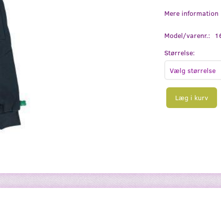
Mere information
Model/varenr.:
1
Størrelse:
Læg i kurv