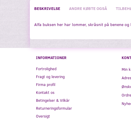
BESKRIVELSE
ANDRE KØBTE OGSÅ
TILBEH
Alfa buksen her har lommer, skråsnit på benene og b
INFORMATIONER
KON
Fortrolighed
Min k
Fragt og levering
Adre
Firma profil
Ønske
Kontakt os
Ordre
Betingelser & Vilkår
Nyhe
Returneringsformular
Oversigt