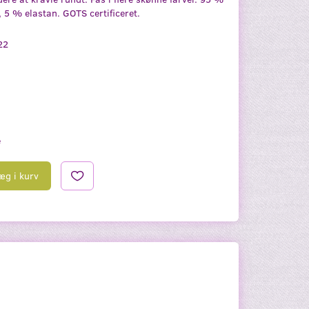
 5 % elastan. GOTS certificeret.
22
e
æg i kurv