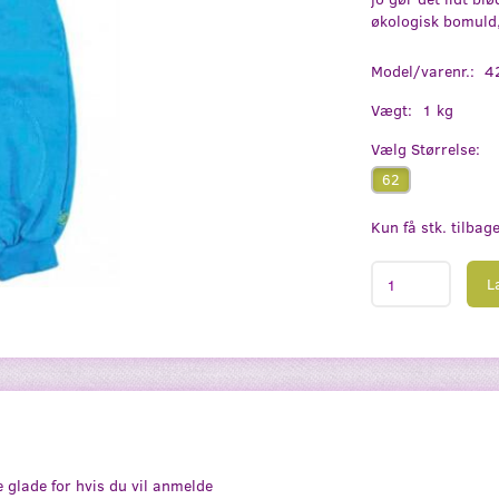
økologisk bomuld,
Model/varenr.:
4
Vægt:
1 kg
Vælg
Størrelse:
62
Kun få stk. tilbag
L
e glade for hvis du vil anmelde