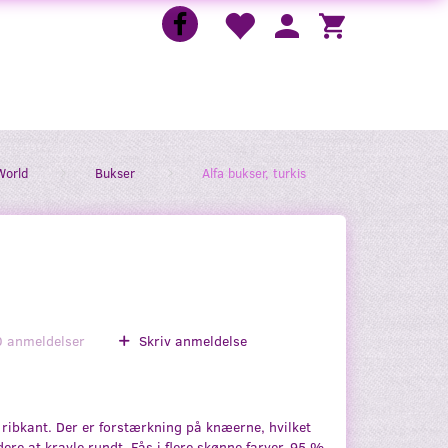
World
Bukser
Alfa bukser, turkis
0
anmeldelser
Skriv anmeldelse
ribkant. Der er forstærkning på knæerne, hvilket
ødere at kravle rundt. Fås i flere skønne farver. 95 %