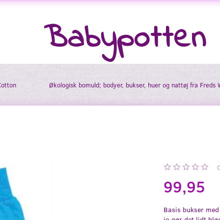
Babypotten
Cotton
Økologisk bomuld; bodyer, bukser, huer og nattøj fra Freds 
99,95
Basis bukser med 
jo gør det lidt bl