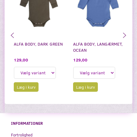
ALFA BODY, DARK GREEN
ALFA BODY, LANGÆRMET,
AL
OCEAN
129,00
1
129,00
Læg i kurv
Læg i kurv
INFORMATIONER
Fortrolighed