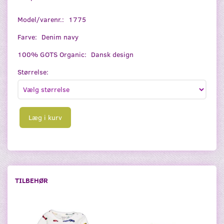
Model/varenr.:
1775
Farve:
Denim navy
100% GOTS Organic:
Dansk design
Størrelse:
Læg i kurv
TILBEHØR