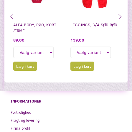
ALFA BODY, RØD, KORT
LEGGINGS, 3/4 SØD RØD
AL
ÆRME
R
139,00
89,00
1
Læg i kurv
Læg i kurv
INFORMATIONER
Fortrolighed
Fragt og levering
Firma profil