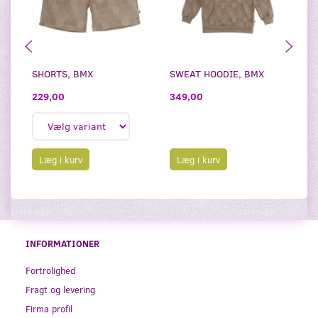
SHORTS, BMX
SWEAT HOODIE, BMX
T-
229,00
349,00
2
Læg i kurv
Læg i kurv
INFORMATIONER
Fortrolighed
Fragt og levering
Firma profil