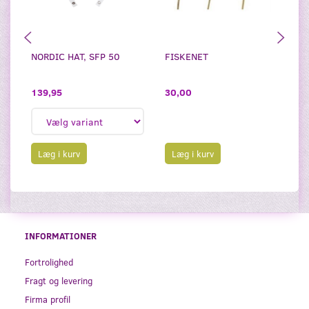
NORDIC HAT, SFP 50
FISKENET
K
139,95
30,00
3
Læg i kurv
Læg i kurv
INFORMATIONER
Fortrolighed
Fragt og levering
Firma profil