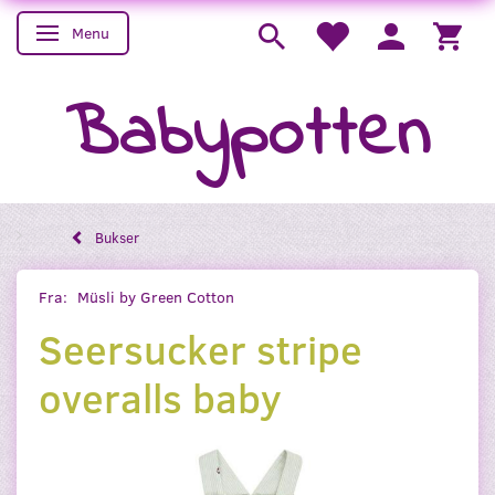
Menu
Skifte navigation
Babypotten
Bukser
Fra:
Müsli by Green Cotton
Seersucker stripe
overalls baby