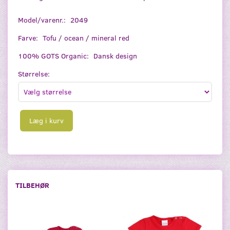
Model/varenr.:
2049
Farve:
Tofu / ocean / mineral red
100% GOTS Organic:
Dansk design
Størrelse:
Læg i kurv
TILBEHØR