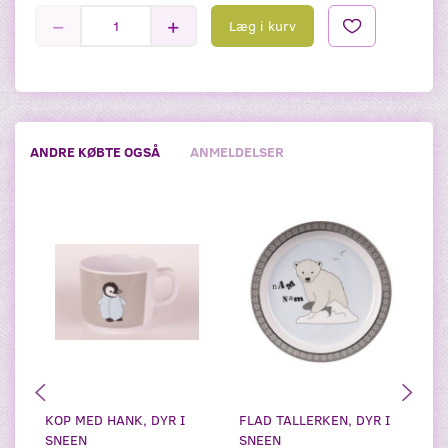
Læg i kurv
ANDRE KØBTE OGSÅ
ANMELDELSER
KOP MED HANK, DYR I
FLAD TALLERKEN, DYR I
NO
SNEEN
SNEEN