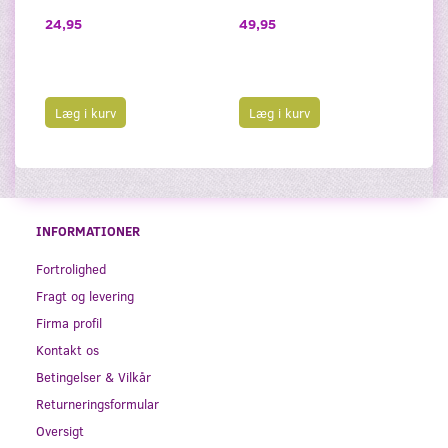
13
24,95
49,95
Læg i kurv
Læg i kurv
INFORMATIONER
Fortrolighed
Fragt og levering
Firma profil
Kontakt os
Betingelser & Vilkår
Returneringsformular
Oversigt