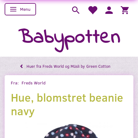
Menu
Skifte navigation
Babypotten
Huer fra Freds World og Müsli by Green Cotton
Fra:
Freds World
Hue, blomstret beanie
navy