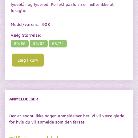
lyseblå- og lyserød. Perfekt pasform er heller ikke at
foragte.
Model/varenr.:
908
Vælg
Størrelse:
80/86
56/62
68/74
Læg i kurv
ANMELDELSER
Der er endnu ikke nogen anmeldelser her. Vi vil være glade
for hvis du vil anmelde som den første.