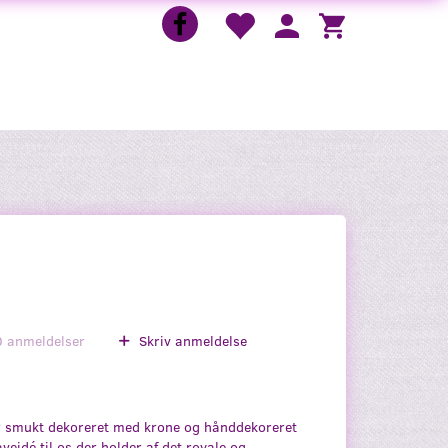
0
anmeldelser
Skriv anmeldelse
r smukt dekoreret med krone og hånddekoreret
aveidé til os der holder af det royale og