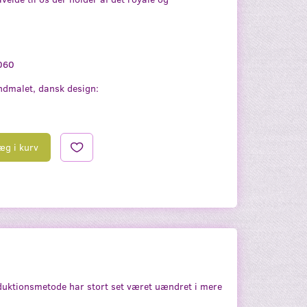
060
dmalet, dansk design:
æg i kurv
oduktionsmetode har stort set været uændret i mere