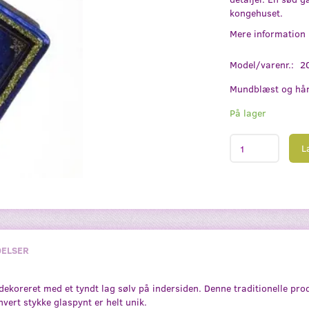
kongehuset.
Mere information
Model/varenr.:
2
Mundblæst og hån
På lager
L
ELSER
koreret med et tyndt lag sølv på indersiden. Denne traditionelle pr
ert stykke glaspynt er helt unik.