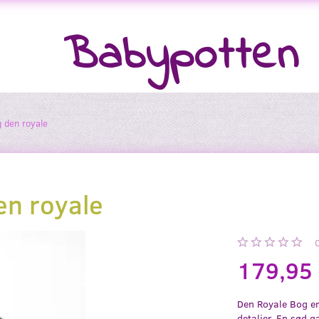
Babypotten
g den royale
en royale
179,95
Den Royale Bog e
detaljer. En sød g