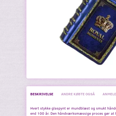
BESKRIVELSE
ANDRE KØBTE OGSÅ
ANMELD
Hvert stykke glaspynt er mundblæst og smukt håndde
end 100 år. Den håndværksmæssige proces gør at hv