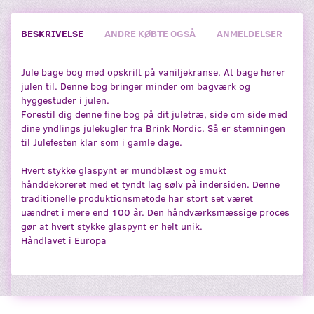
BESKRIVELSE
ANDRE KØBTE OGSÅ
ANMELDELSER
Jule bage bog med opskrift på vaniljekranse. At bage hører
julen til. Denne bog bringer minder om bagværk og
hyggestuder i julen.
Forestil dig denne fine bog på dit juletræ, side om side med
dine yndlings julekugler fra Brink Nordic. Så er stemningen
til Julefesten klar som i gamle dage.
Hvert stykke glaspynt er mundblæst og smukt
hånddekoreret med et tyndt lag sølv på indersiden. Denne
traditionelle produktionsmetode har stort set været
uændret i mere end 100 år. Den håndværksmæssige proces
gør at hvert stykke glaspynt er helt unik.
Håndlavet i Europa