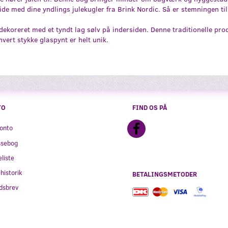
side med dine yndlings julekugler fra Brink Nordic. Så er stemningen ti
koreret med et tyndt lag sølv på indersiden. Denne traditionelle pr
ert stykke glaspynt er helt unik.
TO
FIND OS PÅ
onto
ssebog
liste
historik
BETALINGSMETODER
dsbrev