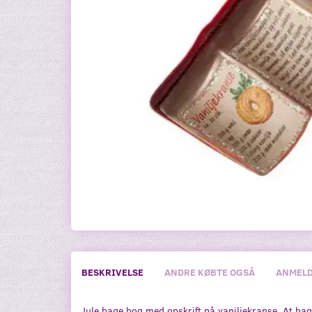
BESKRIVELSE
ANDRE KØBTE OGSÅ
ANMELD
Jule bage bog med opskrift på vaniljekranse. At ba