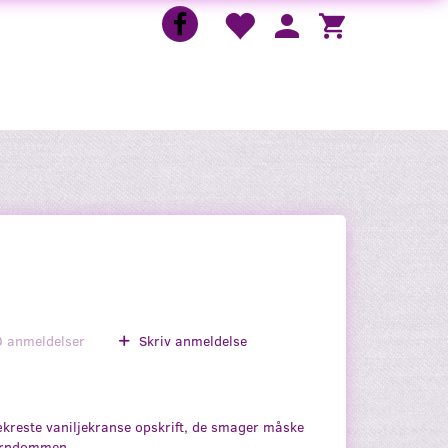
0
anmeldelser
Skriv anmeldelse
kreste vaniljekranse opskrift, de smager måske
arndommen.