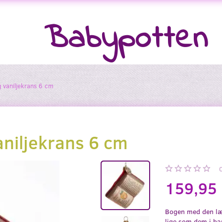
Babypotten
g vaniljekrans 6 cm
aniljekrans 6 cm
159,95
Bogen med den læ
lige som dem i b