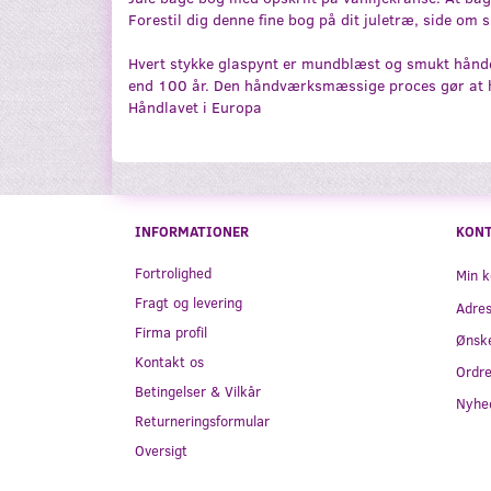
Forestil dig denne fine bog på dit juletræ, side om 
Hvert stykke glaspynt er mundblæst og smukt håndde
end 100 år. Den håndværksmæssige proces gør at hv
Håndlavet i Europa
INFORMATIONER
KON
Fortrolighed
Min k
Fragt og levering
Adre
Firma profil
Ønske
Kontakt os
Ordre
Betingelser & Vilkår
Nyhe
Returneringsformular
Oversigt