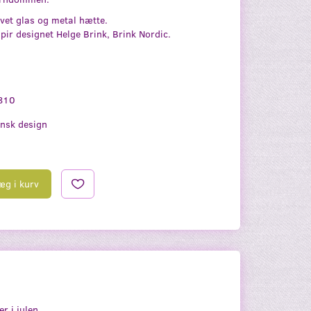
lvet glas og metal hætte.
pir designet Helge Brink, Brink Nordic.
810
nsk design
æg i kurv
r i julen.