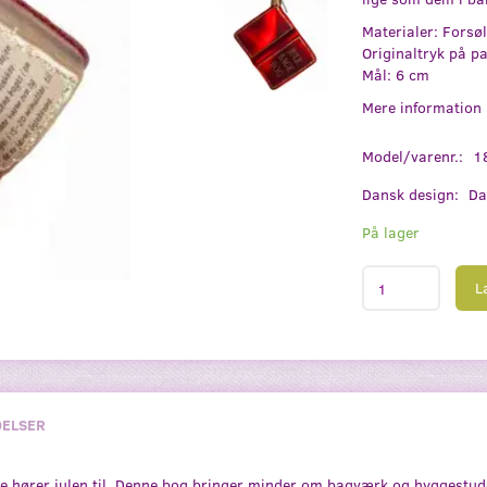
Materialer: Forsø
Originaltryk på pa
Mål: 6 cm
Mere information
Model/varenr.:
1
Dansk design:
Da
På lager
L
ELSER
ge hører julen til. Denne bog bringer minder om bagværk og hyggestude