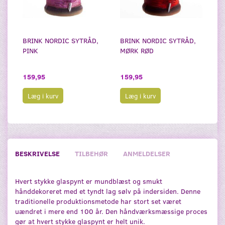
BRINK NORDIC SYTRÅD,
BRINK NORDIC SYTRÅD,
PINK
MØRK RØD
159,95
159,95
Læg i kurv
Læg i kurv
BESKRIVELSE
TILBEHØR
ANMELDELSER
Hvert stykke glaspynt er mundblæst og smukt
hånddekoreret med et tyndt lag sølv på indersiden. Denne
traditionelle produktionsmetode har stort set været
uændret i mere end 100 år. Den håndværksmæssige proces
gør at hvert stykke glaspynt er helt unik.