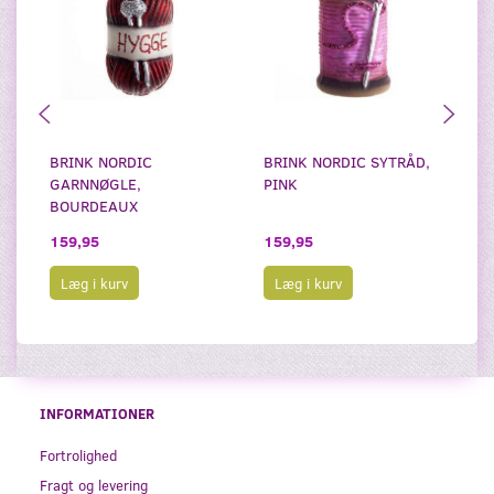
BRINK NORDIC
BRINK NORDIC SYTRÅD,
B
GARNNØGLE,
PINK
M
BOURDEAUX
159,95
159,95
15
Læg i kurv
Læg i kurv
INFORMATIONER
Fortrolighed
Fragt og levering