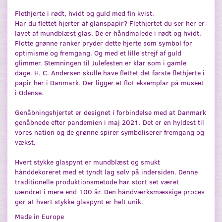
Flethjerte i rødt, hvidt og guld med fin kvist.
Har du flettet hjerter af glanspapir? Flethjertet du ser her er
lavet af mundblæst glas. De er håndmalede i rødt og hvidt.
Flotte grønne ranker pryder dette hjerte som symbol for
optimisme og fremgang. Og med et lille strejf af guld
glimmer. Stemningen til Julefesten er klar som i gamle
dage. H. C. Andersen skulle have flettet det første flethjerte i
papir her i Danmark. Der ligger et flot eksemplar på museet
i Odense.
Genåbningshjertet er designet i forbindelse med at Danmark
genåbnede efter pandemien i maj 2021. Det er en hyldest til
vores nation og de grønne spirer symboliserer fremgang og
vækst.
Hvert stykke glaspynt er mundblæst og smukt
hånddekoreret med et tyndt lag sølv på indersiden. Denne
traditionelle produktionsmetode har stort set været
uændret i mere end 100 år. Den håndværksmæssige proces
gør at hvert stykke glaspynt er helt unik.
Made in Europe