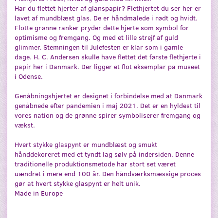
Har du flettet hjerter af glanspapir? Flethjertet du ser her er
lavet af mundblæst glas. De er håndmalede i rødt og hvidt.
Flotte grønne ranker pryder dette hjerte som symbol for
optimisme og fremgang. Og med et lille strejf af guld
glimmer. Stemningen til Julefesten er klar som i gamle
dage. H. C. Andersen skulle have flettet det første flethjerte i
papir her i Danmark. Der ligger et flot eksemplar på museet
i Odense.
Genåbningshjertet er designet i forbindelse med at Danmark
genåbnede efter pandemien i maj 2021. Det er en hyldest til
vores nation og de grønne spirer symboliserer fremgang og
vækst.
Hvert stykke glaspynt er mundblæst og smukt
hånddekoreret med et tyndt lag sølv på indersiden. Denne
traditionelle produktionsmetode har stort set været
uændret i mere end 100 år. Den håndværksmæssige proces
gør at hvert stykke glaspynt er helt unik.
Made in Europe