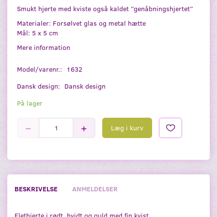
Smukt hjerte med kviste også kaldet ”genåbningshjertet”
Materialer: Forsølvet glas og metal hætte
Mål: 5 x 5 cm
Mere information
Model/varenr.:
1632
Dansk design:
Dansk design
På lager
Læg i kurv
BESKRIVELSE
ANMELDELSER
Flethjerte i rødt, hvidt og guld med fin kvist.