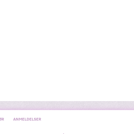
ØR
ANMELDELSER