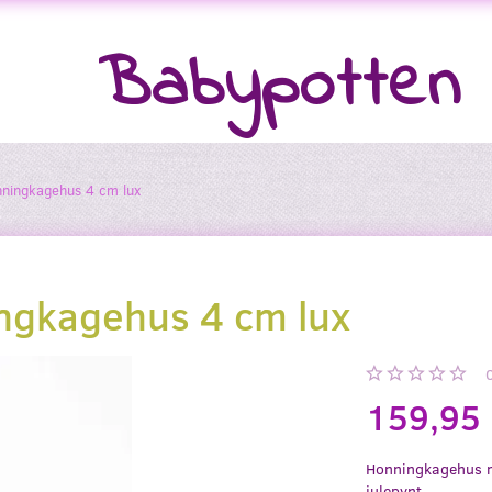
Babypotten
nningkagehus 4 cm lux
ingkagehus 4 cm lux
159,95
Honningkagehus me
julepynt.