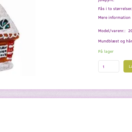
Fås i to størrelser
Mere information
Model/varenr.:
2
Mundblæst og hån
På lager
L