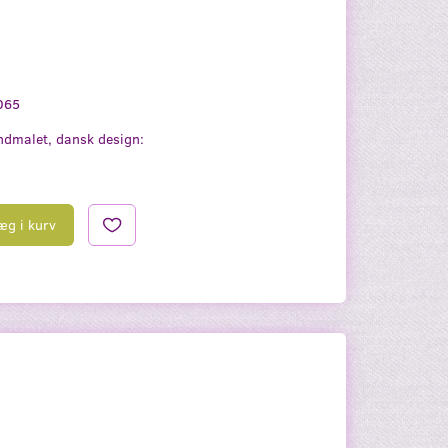
.
065
dmalet, dansk design:
æg i kurv