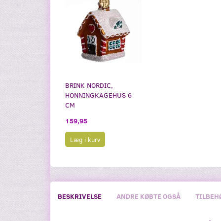
BRINK NORDIC,
HONNINGKAGEHUS 6
CM
159,95
Læg i kurv
BESKRIVELSE
ANDRE KØBTE OGSÅ
TILBEH