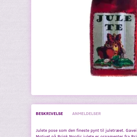
BESKRIVELSE
ANMELDELSER
Julete pose som den fineste pynt til juletræet. Gaveid
Motivet på Brink Nordic julete er ornamenter fra Bri