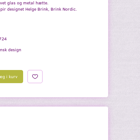
lvet glas og metal hætte.
pir designet Helge Brink, Brink Nordic.
724
nsk design
æg i kurv