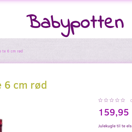
Babypotten
le te 6 cm rød
e 6 cm rød
159,95
Julekugle til te el