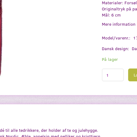
Materialer: Forsø
Originaltryk på pa
Mål: 6 cm
Mere information
Model/varenr.:
1
Dansk design:
Da
På lager
L
é til alle tedrikkere, der holder af te og julehygge.
nk Nordic. Æble, appelsin med nelliker og kristtjørn.