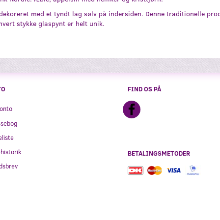
koreret med et tyndt lag sølv på indersiden. Denne traditionelle pr
ert stykke glaspynt er helt unik.
TO
FIND OS PÅ
onto
ssebog
liste
historik
BETALINGSMETODER
dsbrev