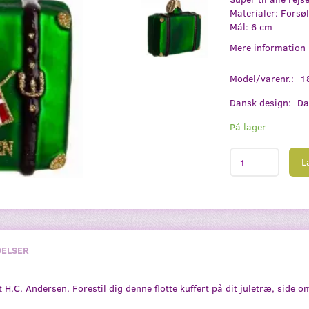
Materialer: Forsø
Mål: 6 cm
Mere information
Model/varenr.:
1
Dansk design:
Da
På lager
L
ELSER
at H.C. Andersen. Forestil dig denne flotte kuffert på dit juletræ, side 