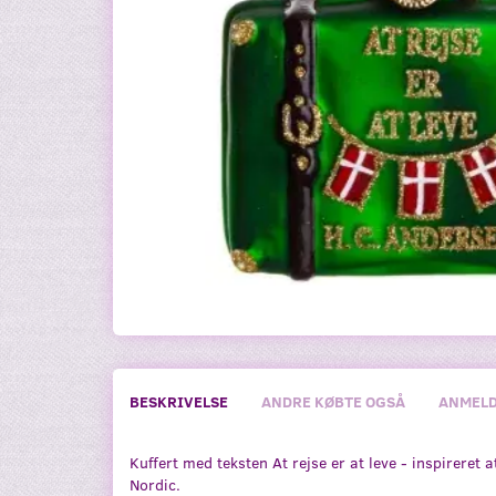
BESKRIVELSE
ANDRE KØBTE OGSÅ
ANMELD
Kuffert med teksten At rejse er at leve - inspireret 
Nordic.