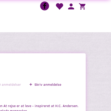
0
anmeldelser
Skriv anmeldelse
n At rejse er at leve - inspireret at H.C. Andersen.
seglade mennesker.