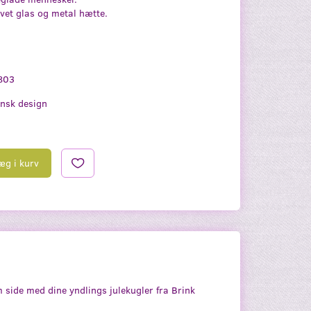
lvet glas og metal hætte.
803
nsk design
æg i kurv
om side med dine yndlings julekugler fra Brink