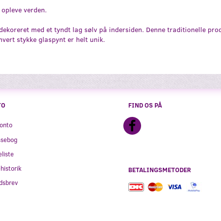
og opleve verden.
koreret med et tyndt lag sølv på indersiden. Denne traditionelle pr
ert stykke glaspynt er helt unik.
TO
FIND OS PÅ
onto
ssebog
liste
historik
BETALINGSMETODER
dsbrev