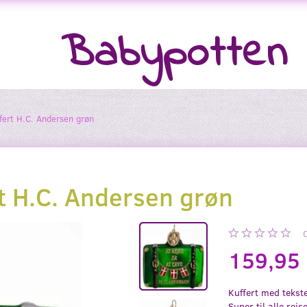
Babypotten
ffert H.C. Andersen grøn
rt H.C. Andersen grøn
159,95
Kuffert med tekste
Super til alle rej