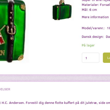
Materialer: Forsø
Mål: 6 cm
Mere information
Model/varenr.:
1
Dansk design:
Da
På lager
L
ELSER
at H.C. Andersen. Forestil dig denne flotte kuffert på dit juletræ, side 