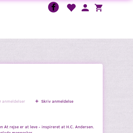
0
anmeldelser
Skriv anmeldelse
n At rejse er at leve - inspireret at H.C. Andersen.
seglade mennesker.