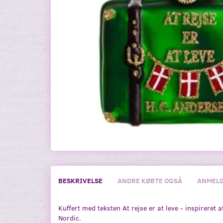
BESKRIVELSE
ANDRE KØBTE OGSÅ
ANMELD
Kuffert med teksten At rejse er at leve - inspireret 
Nordic.