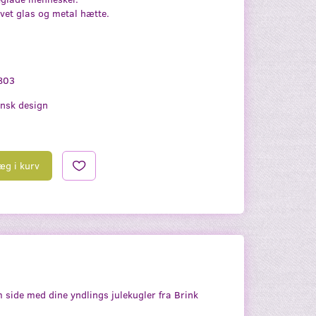
lvet glas og metal hætte.
803
nsk design
æg i kurv
om side med dine yndlings julekugler fra Brink