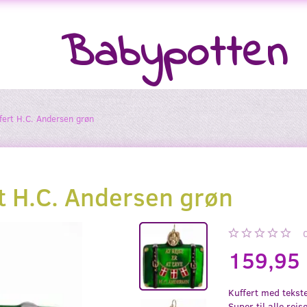
Babypotten
ffert H.C. Andersen grøn
rt H.C. Andersen grøn
159,95
Kuffert med tekste
Super til alle rej