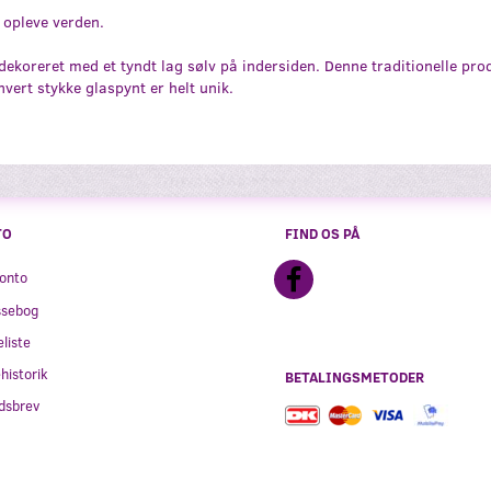
og opleve verden.
koreret med et tyndt lag sølv på indersiden. Denne traditionelle pr
ert stykke glaspynt er helt unik.
TO
FIND OS PÅ
onto
ssebog
liste
historik
BETALINGSMETODER
dsbrev