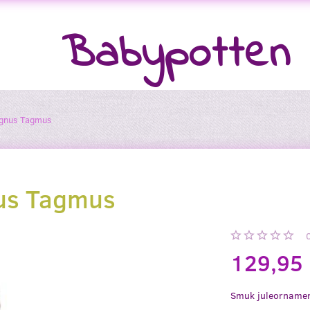
Babypotten
agnus Tagmus
nus Tagmus
129,95
Smuk juleornamen