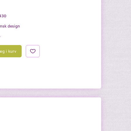
430
nsk design
e
æg i kurv