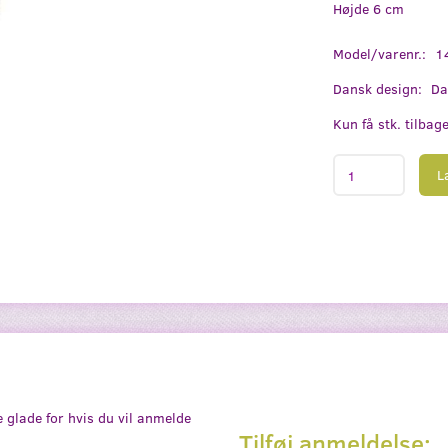
Højde 6 cm
Model/varenr.:
1
Dansk design:
Da
Kun få stk. tilbag
L
e glade for hvis du vil anmelde
Tilføj anmeldelse: