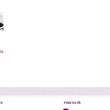
SE,
TO
FIND OS PÅ