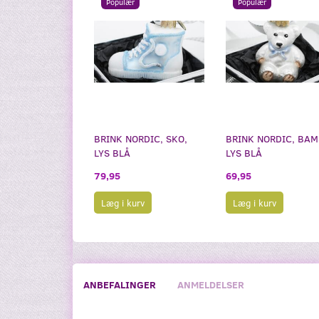
Populær
Populær
BRINK NORDIC, SKO,
BRINK NORDIC, BAM
LYS BLÅ
LYS BLÅ
79,95
69,95
Læg i kurv
Læg i kurv
ANBEFALINGER
ANMELDELSER