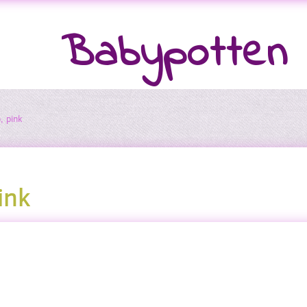
Babypotten
, pink
ink