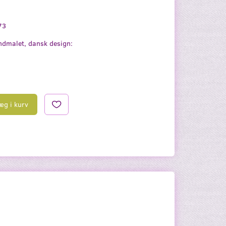
73
dmalet, dansk design:
æg i kurv