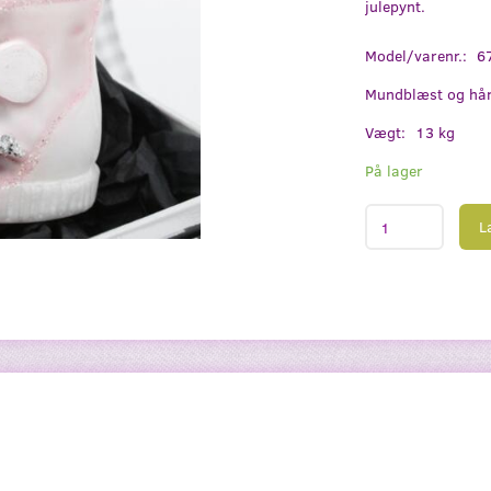
julepynt.
Model/varenr.:
6
Mundblæst og hån
Vægt:
13 kg
På lager
L