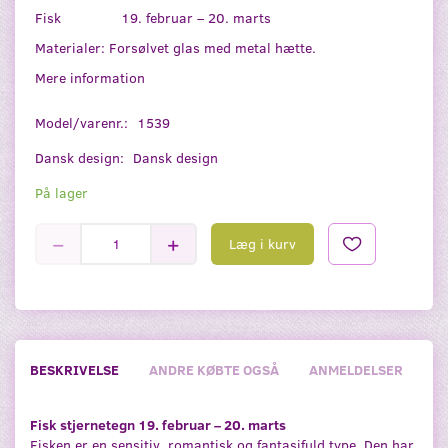
Fisk 19. februar – 20. marts
Materialer: Forsølvet glas med metal hætte.
Mere information
Model/varenr.:
1539
Dansk design:
Dansk design
På lager
Læg i kurv
BESKRIVELSE
ANDRE KØBTE OGSÅ
ANMELDELSER
Fisk stjernetegn 19. februar – 20. marts
Fisken er en sensitiv, romantisk og fantasifuld type. Den har