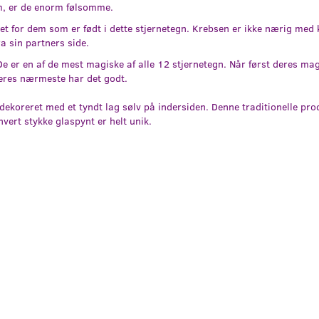
m, er de enorm følsomme.
 for dem som er født i dette stjernetegn. Krebsen er ikke nærig med 
a sin partners side.
e er en af de mest magiske af alle 12 stjernetegn. Når først deres magi
 deres nærmeste har det godt.
koreret med et tyndt lag sølv på indersiden. Denne traditionelle pr
ert stykke glaspynt er helt unik.