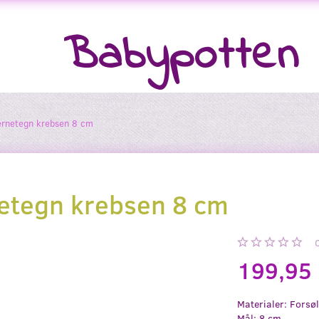
Babypotten
jernetegn krebsen 8 cm
netegn krebsen 8 cm
199,95
Materialer: Forsø
Mål: 8 cm