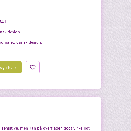
541
nsk design
dmalet, dansk design:
æg i kurv
 sensitive, men kan på overfladen godt virke lidt