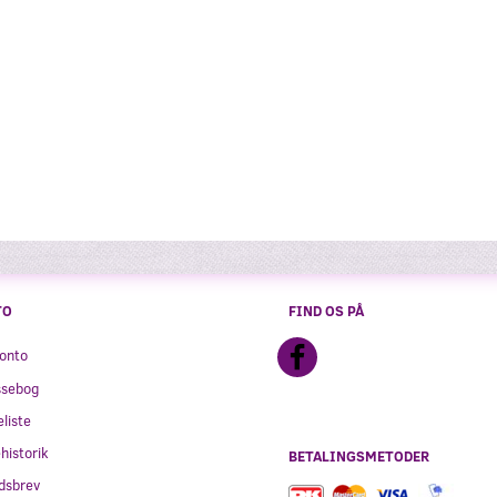
TO
FIND OS PÅ
onto
ssebog
liste
historik
BETALINGSMETODER
dsbrev