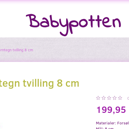
Babypotten
erntegn tvilling 8 cm
tegn tvilling 8 cm
199,95
Materialer: Forsø
Mål: 8 cm