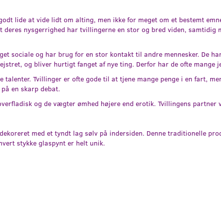
n godt lide at vide lidt om alting, men ikke for meget om et bestemt em
t deres nysgerrighed har tvillingerne en stor og bred viden, samtidig 
meget sociale og har brug for en stor kontakt til andre mennesker. De
gejstret, og bliver hurtigt fanget af nye ting. Derfor har de ofte mange je
e talenter. Tvillinger er ofte gode til at tjene mange penge i en fart, m
r på en skarp debat.
erfladisk og de vægter ømhed højere end erotik. Tvillingens partner vi
koreret med et tyndt lag sølv på indersiden. Denne traditionelle pr
ert stykke glaspynt er helt unik.