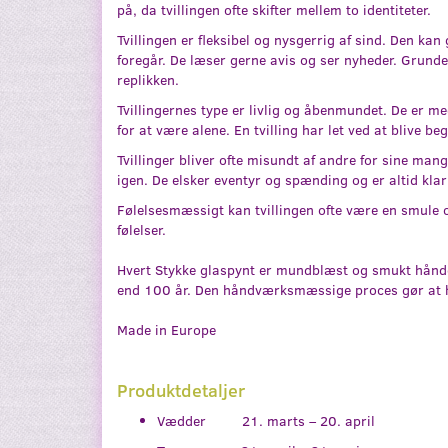
på, da tvillingen ofte skifter mellem to identiteter.
Tvillingen er fleksibel og nysgerrig af sind. Den ka
foregår. De læser gerne avis og ser nyheder. Grunde
replikken.
Tvillingernes type er livlig og åbenmundet. De er 
for at være alene. En tvilling har let ved at blive be
Tvillinger bliver ofte misundt af andre for sine mang
igen. De elsker eventyr og spænding og er altid kla
Følelsesmæssigt kan tvillingen ofte være en smule ov
følelser.
Hvert Stykke glaspynt er mundblæst og smukt håndde
end 100 år. Den håndværksmæssige proces gør at hv
Made in Europe
Produktdetaljer
Vædder 21. marts – 20. april