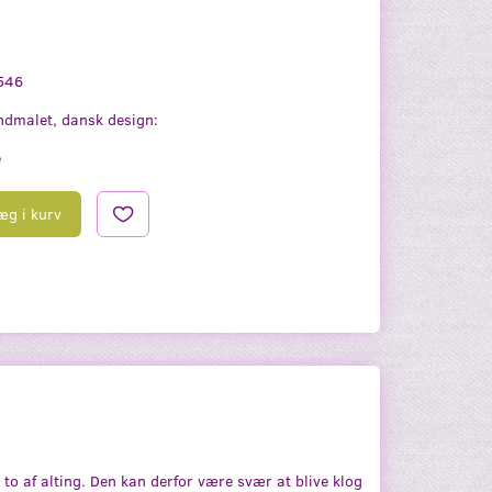
546
dmalet, dansk design:
e
æg i kurv
 to af alting. Den kan derfor være svær at blive klog