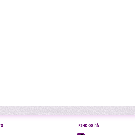
TO
FIND OS PÅ