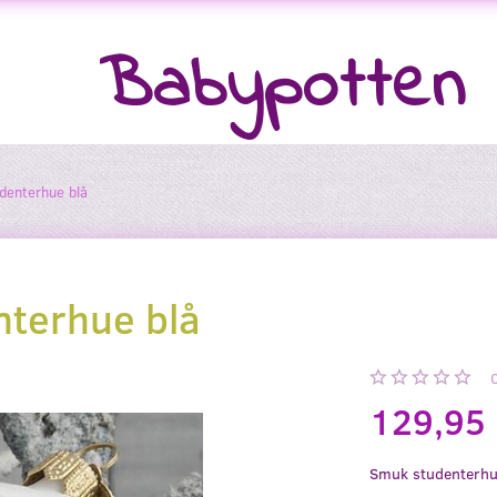
Babypotten
udenterhue blå
nterhue blå
129,95
Smuk studenterhue