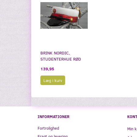
BRINK NORDIC,
STUDENTERHUE RØD
139,95
Læg i kurv
INFORMATIONER
KON
Fortrolighed
Min k
Fragt og levering