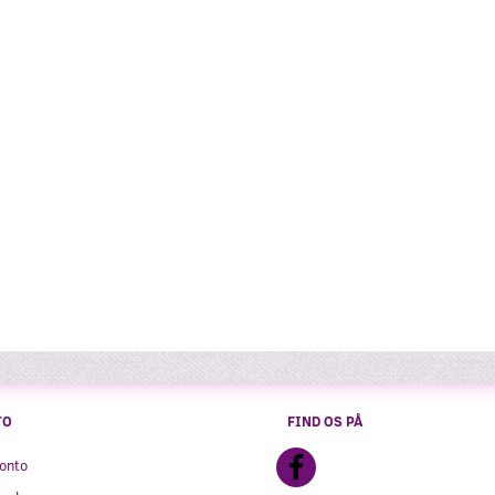
TO
FIND OS PÅ
onto