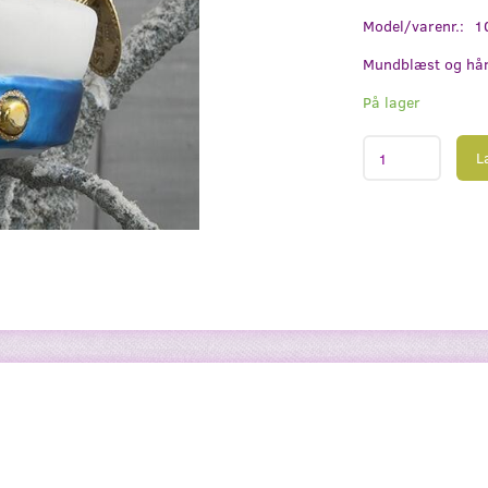
Model/varenr.:
1
Mundblæst og hån
På lager
L