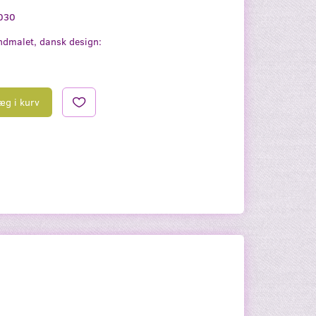
030
dmalet, dansk design:
æg i kurv