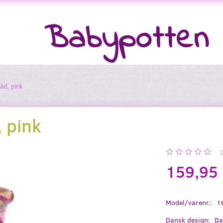
Babypotten
åd, pink
, pink
159,95
Model/varenr.:
1
Dansk design:
Da