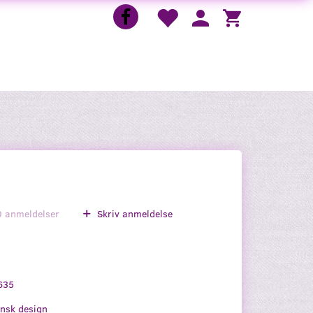
0
anmeldelser
Skriv anmeldelse
635
nsk design