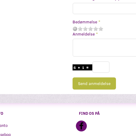
Bedømmelse
Anmeldelse
Send anmeldelse
TO
FIND OS PÅ
onto
ssebog