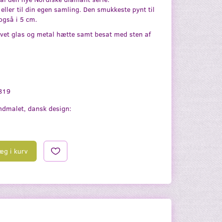
eller til din egen samling. Den smukkeste pynt til
også i 5 cm.
lvet glas og metal hætte samt besat med sten af
819
dmalet, dansk design:
æg i kurv