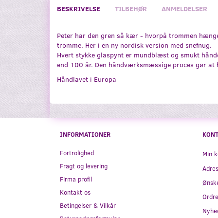
BESKRIVELSE
TILBEHØR
ANMELDELSER
Peter har den gren så kær - hvorpå trommen hænger" 
tromme. Her i en ny nordisk version med snefnug.
Hvert stykke glaspynt er mundblæst og smukt håndde
end 100 år. Den håndværksmæssige proces gør at hv
Håndlavet i Europa
INFORMATIONER
KON
Fortrolighed
Min k
Fragt og levering
Adre
Firma profil
Ønske
Kontakt os
Ordre
Betingelser & Vilkår
Nyhe