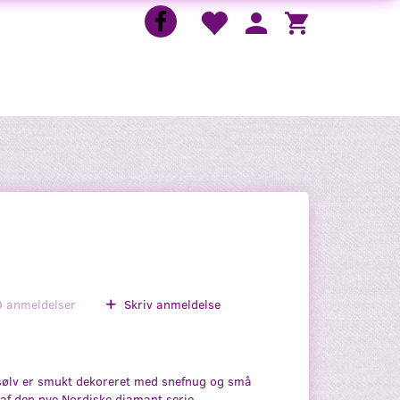
0
anmeldelser
Skriv anmeldelse
sølv er smukt dekoreret med snefnug og små
 af den nye Nordiske diamant serie.