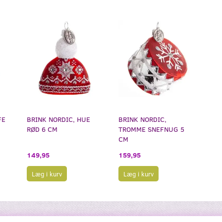
FE
BRINK NORDIC, HUE
BRINK NORDIC,
RØD 6 CM
TROMME SNEFNUG 5
CM
149,95
159,95
Læg i kurv
Læg i kurv