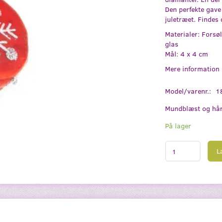
Den perfekte gave 
juletræet. Findes 
Materialer: Forsø
glas
Mål: 4 x 4 cm
Mere information
Model/varenr.:
1
Mundblæst og hån
På lager
L