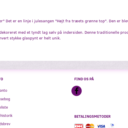
Det er en linje i julesangen "Højt fra træets grønne top". Den er ble
koreret med et tyndt lag sølv på indersiden. Denne traditionelle pr
ert stykke glaspynt er helt unik.
TO
FIND OS PÅ
onto
ssebog
liste
historik
BETALINGSMETODER
dsbrev